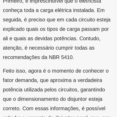
encaixa na corrente.
Recomendações básicas
A principal recomendação sobre tudo que
envolve a parte elétrica é que ela seja
direcionada a um profissional, pois somente ele
pode garantir a
segurança da propriedade
e,
até mesmo, o correto funcionamento de toda a
instalação. Afinal, qualquer pequeno deslize
pode ocasionar incêndios e demais danos.
Também é imprescindível o uso de materiais e
equipamentos de alta qualidade, tendo em
mente que é um investimento para evitar que