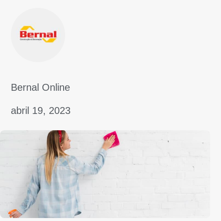
Preencha os campos ao lado para assinar
nossa newsletter e receba direto no seu e-
mail as melhores informações e dicas
sobre o mercado de construção, reforma e
decoração.
Inscrever-se