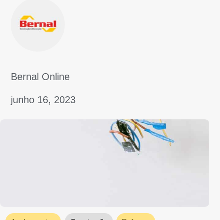
Acabamentos
Construção
Reforma
Descubra qual o melhor fio elétrico para
residência