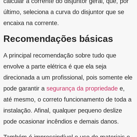
seja necessário fazer reparos em um futuro
próximo. Falando neles, é indicado que se faça
uma checagem na parte elétrica no decorrer do
tempo definido pelo eletricista.
Recomendações técnicas
Em se tratando de recomendações técnicas,
existem algumas indicações básicas que
precisam de atenção. Para residências, o ideal
é que os disjuntores não sejam superiores a
10A.
No caso de tomadas gerais, os dispositivos não
devem ser superiores a 20A. Todavia, para