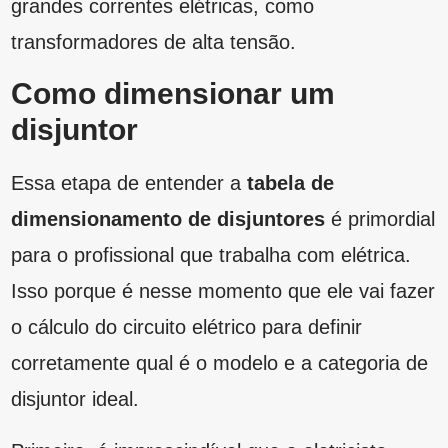
Primeiro, é imprescindível que o eletricista
conheça toda a carga elétrica instalada. Em
seguida, é preciso que em cada circuito esteja
explicado quais os tipos de carga passam por
ali e quais as devidas potências. Contudo,
atenção, é necessário cumprir todas as
recomendações da NBR 5410.
Feito isso, agora é o momento de conhecer o
fator demanda, que aproxima a verdadeira
potência utilizada pelos circuitos, garantindo
que o dimensionamento do disjuntor esteja
correto. Com essas informações, é possível
calcular a corrente do disjuntor geral, que, por
último, seleciona a curva do disjuntor que se