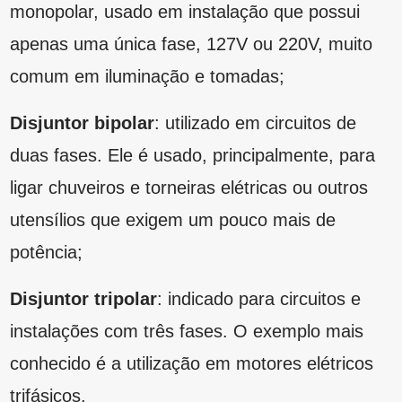
Disjuntor tripolar
: indicado para circuitos e
instalações com três fases. O exemplo mais
conhecido é a utilização em motores elétricos
trifásicos.
Vale destacar que entre os tipos, ainda,
existem os disjuntores de alta tensão,
recomendado para grandes potências.
Os disjuntores e as curvas
que os definem
Acima, ficou explicado que na tabela de
disjuntores existem três principais categorias
que diferenciam tais dispositivos. Porém, há