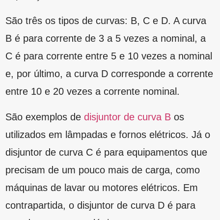
contrapartida, o disjuntor de curva D é para
grandes correntes elétricas, como
transformadores de alta tensão.
Como dimensionar um
disjuntor
Essa etapa de entender a
tabela de
dimensionamento de disjuntores
é primordial
para o profissional que trabalha com elétrica.
Isso porque é nesse momento que ele vai fazer
o cálculo do circuito elétrico para definir
corretamente qual é o modelo e a categoria de
disjuntor ideal.