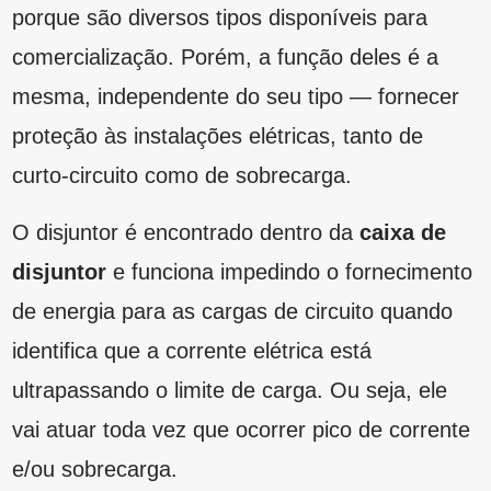
disjuntor
e funciona impedindo o fornecimento
de energia para as cargas de circuito quando
identifica que a corrente elétrica está
ultrapassando o limite de carga. Ou seja, ele
vai atuar toda vez que ocorrer pico de corrente
e/ou sobrecarga.
As três principais categorias
dos disjuntores
Já falamos que existem diversos modelos de
disjuntores, mesmo que a função e a finalidade
sejam as mesmas neles todos. Então, o
indicado é consultar a tabela de disjuntores
para verificar — junto ao profissional —, qual