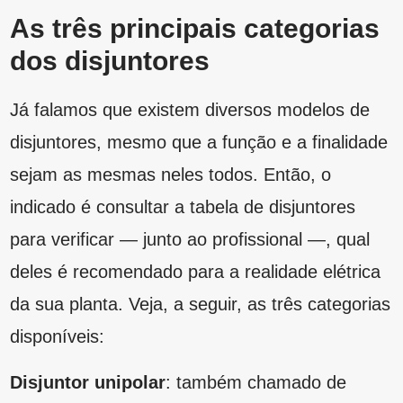
deles é recomendado para a realidade elétrica
da sua planta. Veja, a seguir, as três categorias
disponíveis:
Disjuntor unipolar
: também chamado de
monopolar, usado em instalação que possui
apenas uma única fase, 127V ou 220V, muito
comum em iluminação e tomadas;
Disjuntor bipolar
: utilizado em circuitos de
duas fases. Ele é usado, principalmente, para
ligar chuveiros e torneiras elétricas ou outros
utensílios que exigem um pouco mais de
potência;