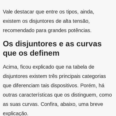
outras características que os distinguem, como
as suas curvas. Confira, abaixo, uma breve
explicação.
São três os tipos de curvas: B, C e D. A curva
B é para corrente de 3 a 5 vezes a nominal, a
C é para corrente entre 5 e 10 vezes a nominal
e, por último, a curva D corresponde a corrente
entre 10 e 20 vezes a corrente nominal.
São exemplos de
disjuntor de curva B
os
utilizados em lâmpadas e fornos elétricos. Já o
disjuntor de curva C é para equipamentos que
precisam de um pouco mais de carga, como
máquinas de lavar ou motores elétricos. Em