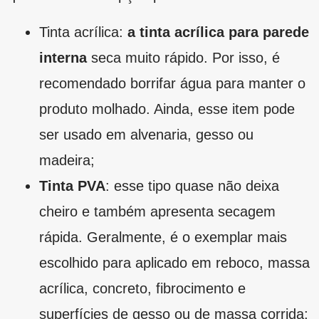
escolhido para aplicado em reboco, massa
acrílica, concreto, fibrocimento e
superfícies de gesso ou de massa corrida;
Tinta epóxi: devido à durabilidade e à
ampla resistência à abrasão, é a versão
ideal para ambientes mais úmidos, além
dos cômodos com uso de substâncias
químicas;
Verniz: camada que pode ser aplicada
tanto em superfícies internas como
externas. Ainda, é muito utilizada para
acabamentos em madeira, pois traz maior
durabilidade e conforto visual;
Tinta antimofo: perfeita para áreas com