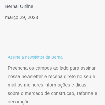
 Pop 4.2mm 15x15cm
Woods Limpa Vinílico e
Q092 – Arcelormittal
Laminado 1kg – Bellinzoni
CONFIRA
CONFIRA