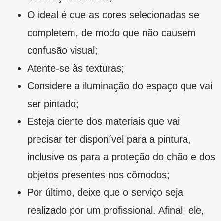
Renove o ambiente com
produtos de qualidade
Seja para fazer uma grande reforma, seja para
efetuar apenas algumas mudanças visuais, é
importante saber qual é a melhor tinta para
pintar a parede da sala e dos outros ambientes,
de modo a não comprometer a qualidade do
acabamento nem da reforma.
Com essas dicas vai ficar muito mais fácil
saber escolher quais
materiais e produtos
são
os mais indicados para cada ocasião. Aliás,
todos eles, com os melhores preços do
mercado, você encontra aqui! Afinal, sua
reforma você faz com a Bernal!