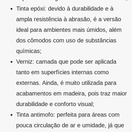
pouca circulação de ar e umidade, já que
age como proteção contra o mofo. Pode
ser usada tanto na parede quanto na
superfície de gesso.
Uma das tintas mais buscadas no mercado é a
tinta acrílica Decora Matte
, tanto por sua fácil
absorção como por sua secagem rápida e
uniforme. Além das versões de acabamento
fosco, acetinado ou semibrilho, que trazem o
toque especial para a finalização da parede.
Dicas para escolher a tinta
correta para paredes internas
Ao reformar uma casa, são muitos os espaços