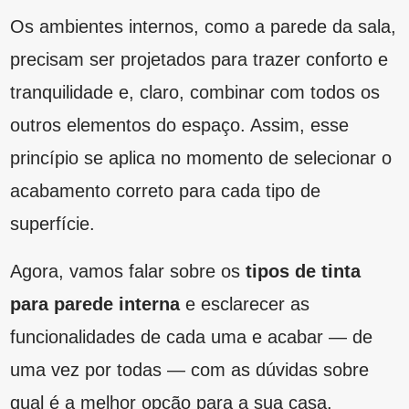
para parede interna
e esclarecer as
funcionalidades de cada uma e acabar — de
uma vez por todas — com as dúvidas sobre
qual é a melhor opção para a sua casa.
Tinta acrílica:
a tinta acrílica para parede
interna
seca muito rápido. Por isso, é
recomendado borrifar água para manter o
produto molhado. Ainda, esse item pode
ser usado em alvenaria, gesso ou
madeira;
Tinta PVA
: esse tipo quase não deixa
cheiro e também apresenta secagem
rápida. Geralmente, é o exemplar mais