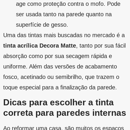
com necessidades distintas, certo? Você pode
notar que os cômodos, muitas vezes, precisam
de tipos de tintas diferentes. Então, anote
nossas dicas para saber em quais opções
apostar.
Tenha em mente os ambientes a serem
pintados;
Encomende a tinta correta para cada
superfície;
Escolha uma marca de qualidade, pense
que é um investimento para o conforto e a
decoração do local;
O ideal é que as cores selecionadas se